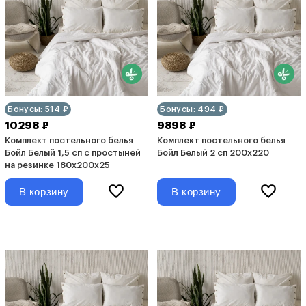
Бонусы: 514 ₽
Бонусы: 494 ₽
10298 ₽
9898 ₽
Комплект постельного белья
Комплект постельного белья
Бойл Белый 1,5 сп с простыней
Бойл Белый 2 сп 200x220
на резинке 180x200x25
В корзину
В корзину