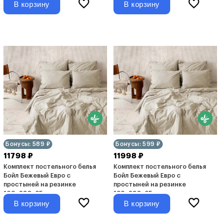
В корзину
В корзину
Бонусы: 589 ₽
Бонусы: 599 ₽
11798 ₽
11998 ₽
Комплект постельного белья
Комплект постельного белья
Бойл Бежевый Евро с
Бойл Бежевый Евро с
простыней на резинке
простыней на резинке
160x200x25
180x200x25
В корзину
В корзину